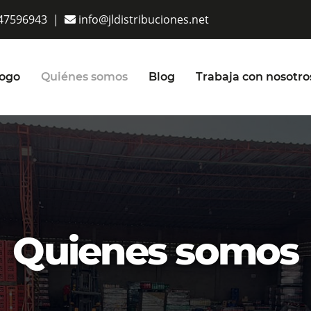
47596943
|
info@jldistribuciones.net
logo
Quiénes somos
Blog
Trabaja con nosotro
Quienes somos