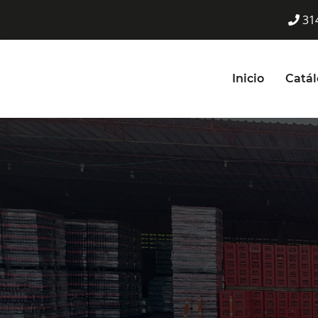
31
Inicio
Catá